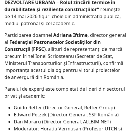
DEZVOLTARE URBANĂ – Rolul zincării termice în
durabilitatea și reziliența construcțiilor”
reunește
pe 14 mai 2026 figuri cheie din administrația publică,
mediul patronal și cel academic.
Participarea doamnei
Adriana Iftime,
director general
al
Federației Patronatelor Societăților din
Construcții (FPSC)
, alături de reprezentanți de marcă
precum Irinel Ionel Scrioșteanu (Secretar de Stat,
Ministerul Transporturilor și Infrastructurii), confirmă
importanța acestui dialog pentru viitorul proiectelor
de anvergură din România.
Panelul de experți este completat de lideri din sectorul
privat și academic:
Guido Retter (Director General, Retter Group)
Edward Petzek (Director General, SSF România)
Dan Moraru (Director General, ALLBIM NET)
Moderator: Horațiu Vermușan (Profesor UTCN și